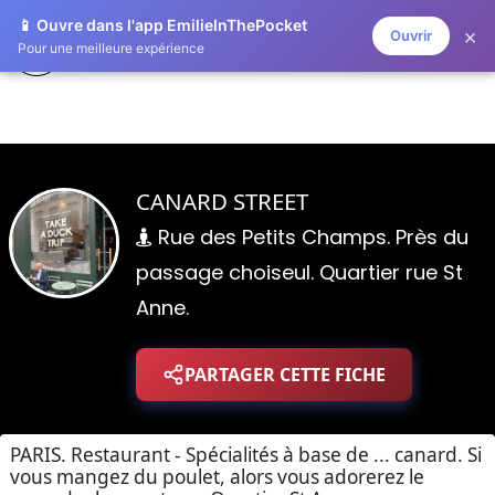
📱 Ouvre dans l'app EmilieInThePocket
×
Ouvrir
EMILIE IN THE POCKET
Pour une meilleure expérience
CANARD STREET
Rue des Petits Champs. Près du
passage choiseul. Quartier rue St
Anne.
PARTAGER CETTE FICHE
PARIS. Restaurant - Spécialités à base de ... canard. Si
vous mangez du poulet, alors vous adorerez le