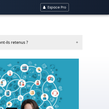
Espace Pro
nt-ils retenus ?
Nous essayons en effet d'être honnêtes et
 tous les goûts sont dans la nature, nous
le panel est assez large. Nous serions très
 pour en parler. Invitez-nous !