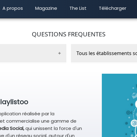
A propos
Magazine
The List
Télécharger
QUESTIONS FREQUENTES
Tous les établissements so
out ! Nous créerons votre
Non, c'est une
sélection
. 
us nous fournirez.
transparents. Mais comme
ne sommes pas élitistes : 
t votre
site web
pour être
heureux de vous rencontrer
tre adresse, les clients
 établissement et suivre
laylistoo
es
de visites pour mesurer
plication réalisée par la
se et commercialise une gamme de
dia Social,
qui unissent
la force d'un
ve d'un réseau social, autour d'un