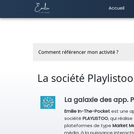
Accueil
Comment référencer mon activité ?
Contactez-nous, nous nous occupons de t
fiche PRO
à partir des informations que vo
La société Playlistoo
Vous pourrez y afficher votre
téléphone
e
contacté directement. En indiquant vo
potentiels pourront
géolocaliser
votre
La galaxie des app. P
l'itinéraire
proposé par
Google
.
De plus, vous aurez accès aux
statistiqu
Emilie In-The-Pocket
est une ap
l’efficacité de la plateforme.
société
PLAYLISTOO
, qui réali
plateformes de type
Market Me
média, à la puissance interacti