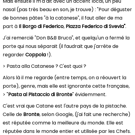
Mais ensuite il m'a dit avec un accent local, un peu
nasal (pas très beau en son, je trouve) : "Pour déguster
de bonnes pâtes "à la catanese", il faut aller de ma
part à
Il Borgo di Federico
,
Piazza Federico di Svevia"
.
J'ai remercié "Don B&B Bruca", et quelqu'un a fermé la
porte qui nous séparait (il faudrait que j'arrête de
regarder
Coppola
!).
> Pasta alla Catanese ? C'est quoi ?
Alors là il me regarde (entre temps, on a réouvert la
porte), genre, mais elle est ignorante cette française,
> "
Pasta al Pistaccio di Bronte
" évidemment.
C'est vrai que Catane est l'autre pays de la pistache.
Celle de
Bronte
, selon Google, (j'ai fait une recherche)
est réputée comme la meilleure du monde. Elle est
réputée dans le monde entier et utilisée par les Chefs.