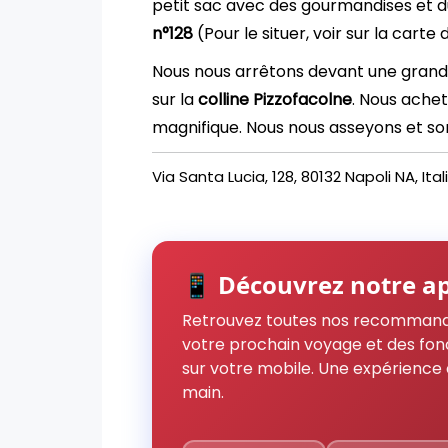
petit sac avec des gourmandises et du
n°128
(Pour le situer, voir sur la carte 
Nous nous arrêtons devant une grande 
sur la
colline Pizzofacolne
. Nous achet
magnifique. Nous nous asseyons et sort
Via Santa Lucia, 128, 80132 Napoli NA, Ital
📱 Découvrez notre ap
Retrouvez toutes nos recommand
votre prochain voyage et des fon
sur votre mobile. Une expérience 
main.