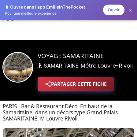
📱 Ouvre dans l'app EmilieInThePocket
×
Ouvrir
EMILIE IN THE POCKET
Pour une meilleure expérience
VOYAGE SAMARITAINE
SAMARITAINE. Métro Louvre-Rivoli
PARTAGER CETTE FICHE
PARIS - Bar & Restaurant Déco. En haut de la
Samaritaine, dans un décors type Grand Palais.
SAMARITAINE. M Louvre Rivoli.