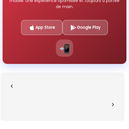
mobile. Une expérience optimisée et toujours à portée
de main.
App Store
Google Play
📲
chevron_left
chevron_right