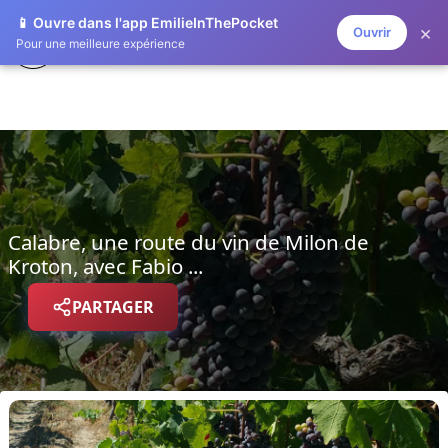
📱 Ouvre dans l'app EmilieInThePocket
×
Ouvrir
EMILIE IN THE POCKET
Pour une meilleure expérience
Calabre, une route du vin de Milon de
Kroton, avec Fabio ...
PARTAGER