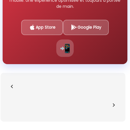
mobile. Une expérience optimisée et toujours à portée
de main.
App Store
Google Play
📲
chevron_left
chevron_right