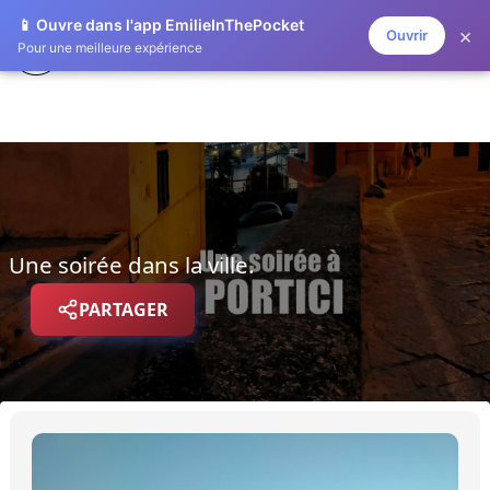
📱 Ouvre dans l'app EmilieInThePocket
×
Ouvrir
EMILIE IN THE POCKET
Pour une meilleure expérience
Une soirée dans la ville.
PARTAGER